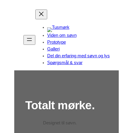
Spring
til
indhold
Viden om søvn
Prototype
Galleri
Del din erfaring med søvn og lys
Spørgsmål & svar
Totalt mørke.
Designet til søvn.